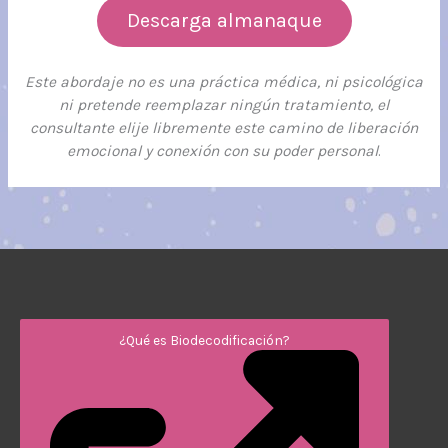
Descarga almanaque
Este abordaje no es una práctica médica, ni psicológica
ni pretende reemplazar ningún tratamiento, el
consultante elije libremente este camino de liberación
emocional y conexión con su poder personal
.
¿Qué es Biodecodificación?