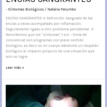
- Síntomas Biológicos
/
Natalia Palumbo
ENCÍAS SANGRANTES ❇️ Definición: Sangrado de las
encías a veces acompañado por inflamación.
Seguramente ligado a otro problema periodental. ❇️
Recordemos que los “síntomas” ( sin – toma de
conciencia) son programas con pleno sentido
biológico, es decir es mi cuerpo dándome un respaldo
biológico al impacto psíquico de una situación que
aún no logre
ENCÍAS
Leer más »
SANGRANTES