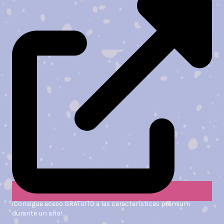
¡Consigue aceso GRATUITO a las características premium
durante un año!