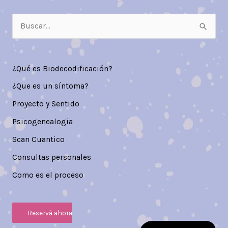
B
u
s
c
¿Qué es Biodecodificación?
a
¿Que es un síntoma?
r
Proyecto y Sentido
p
Psicogenealogia
o
Scan Cuantico
r
Consultas personales
:
Como es el proceso
Reservá ahora