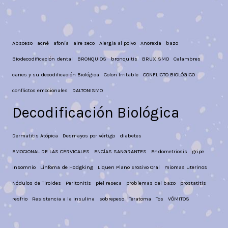
Absceso
acné
afonía
aire seco
Alergia al polvo
Anorexia
bazo
Biodecodificación dental
BRONQUIOS
bronquitis
BRUXISMO
Calambres
caries y su decodificación Biológica
Colon Irritable
CONFLICTO BIOLÓGICO
conflictos emocionales
DALTONISMO
Decodificación Biológica
Dermatitis Atópica
Desmayos por vértigo
diabetes
EMOCIONAL DE LAS CERVICALES
ENCÍAS SANGRANTES
Endometriosis
gripe
insomnio
Linfoma de Hodgking
Liquen Plano Erosivo Oral
miomas uterinos
Nódulos de Tiroides
Peritonitis
piel reseca
problemas del bazo
prostatitis
resfrio
Resistencia a la insulina
sobrepeso
Teratoma
Tos
VÓMITOS