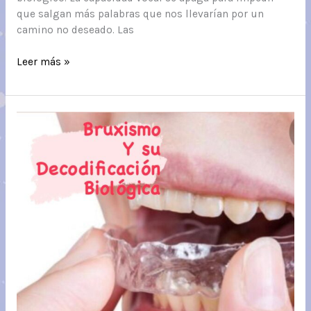
que salgan más palabras que nos llevarían por un
camino no deseado. Las
AFONÍA
Leer más »
o
EXTINCIÓN
DE
VOZ