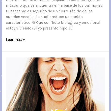
músculo que se encuentra en la base de los pulmones.
El espasmo es seguido de un cierre rápido de las
cuerdas vocales, lo cual produce un sonido
característico. ❇️ Qué conflicto biológico y emocional
estoy viviendo?Si yo presento hipo, […]
HIPO
Leer más »
Y
SU
DECODIFICACIÓN
BIOLÓGICA