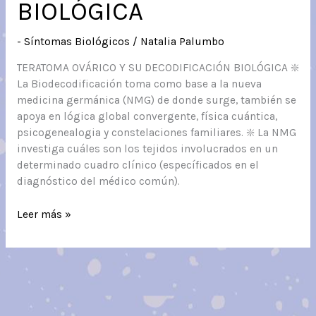
BIOLÓGICA
- Síntomas Biológicos
/
Natalia Palumbo
TERATOMA OVÁRICO Y SU DECODIFICACIÓN BIOLÓGICA ❇️
La Biodecodificación toma como base a la nueva
medicina germánica (NMG) de donde surge, también se
apoya en lógica global convergente, física cuántica,
psicogenealogia y constelaciones familiares. ❇️ La NMG
investiga cuáles son los tejidos involucrados en un
determinado cuadro clínico (específicados en el
diagnóstico del médico común).
TERATOMA
Leer más »
OVÁRICO
Y
SU
DECODIFICACIÓN
BIOLÓGICA